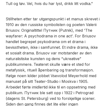
Tull og tøv. Vel, hvis du har lyst, drikk litt vodka.”
Stillheten etter
tar utgangspunkt i et manus skrevet i
1910 av den russiske symbolisten og poeten Valerii
Briusov. Originaltittel Путник (Putnik), med 'The
wayfarer: A psychodrama in one act'. For Briusov
handlet begrepet psykodrama om et drama i
bevisstheten, ikke i samfunnet. Et indre drama, ikke
et sosialt drama. Briusov var motstander av den
naturalistiske kunsten og dens “ukreative”
publikummere. Teateret skulle være et sted for
metafysisk, rituell åpenbaring og transformasjon.
Ifølge noen kilder jobbet Vsevolod Meyerhold med
manuset på sitt Teater-Studio i Moskva i 1905.
Arbeidet førte imidlertid ikke til en oppsetning med
publikum. Путник ble satt opp i 1922 i Petrograd
(dagens St. Petersburg) ved to forskjellige scener.
Siden den gang finnes det lite eller ingen