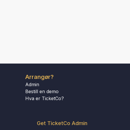
Arrangør?
Admin
Bestill en demo
Hva er TicketCo?
Get TicketCo Admin