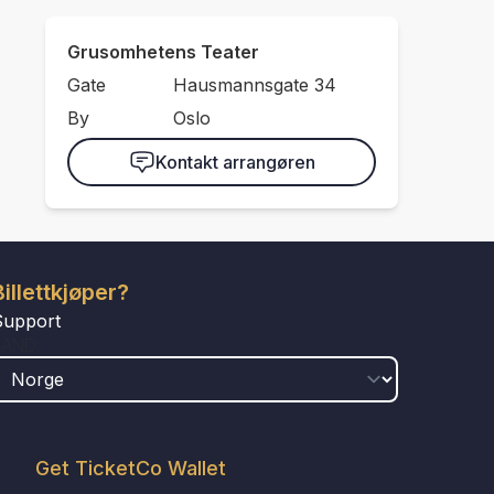
Grusomhetens Teater
Gate
Hausmannsgate 34
By
Oslo
Kontakt arrangøren
Billettkjøper?
Support
LAND
Get TicketCo Wallet