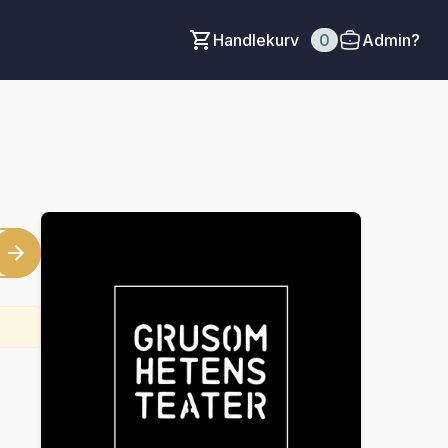
Handlekurv
0
Admin?