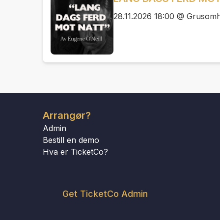
28.11.2026 18:00 @ Grusomh
Arrangør?
Admin
Bestill en demo
Hva er TicketCo?
Get TicketCo Admin