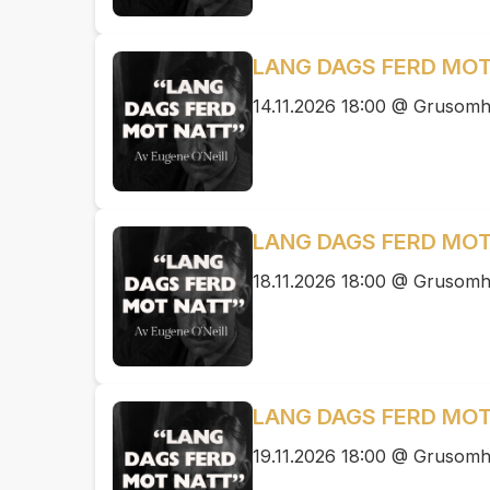
LANG DAGS FERD MOT 
14.11.2026 18:00 @ Grusomh
LANG DAGS FERD MOT 
18.11.2026 18:00 @ Grusomh
LANG DAGS FERD MOT 
19.11.2026 18:00 @ Grusomh