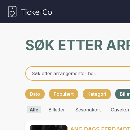
SØK ETTER A
Dato
Populært
Kategori
Bill
Alle
Billetter
Sesongkort
Gavekor
LANG DAGS FERD MOT 