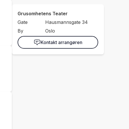
Grusomhetens Teater
Gate
Hausmannsgate 34
By
Oslo
Kontakt arrangøren