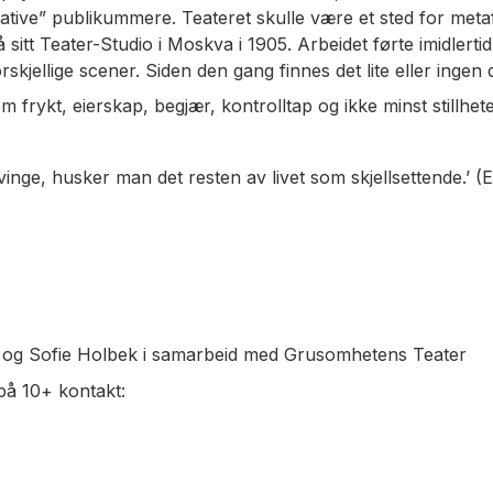
tive” publikummere. Teateret skulle være et sted for metafy
tt Teater-Studio i Moskva i 1905. Arbeidet førte imidlertid
rskjellige scener. Siden den gang finnes det lite eller inge
rykt, eierskap, begjær, kontrolltap og ikke minst stillhe
 vinge, husker man det resten av livet som skjellsettende.’ (
 og Sofie Holbek i samarbeid med Grusomhetens Teater
på 10+ kontakt: