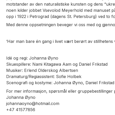
motstander av den naturalistiske kunsten og dens “ukrea
noen kilder jobbet Vsevolod Meyerhold med manuset på si
opp i 1922 i Petrograd (dagens St. Petersburg) ved to fo
Med denne oppsetningen beveger vi oss med og gjennom f
‘Har man bare én gang i livet vært berørt av stillhetens
Idé og regi: Johanna Øyno
Skuespillere: Nami Kitagawa Aam og Daniel Frikstad
Musiker: Erlend Olderskog Albertsen
Dramaturg/Regiassistent: Sofie Holbek
Scenografi og kostyme: Johanna Øyno, Daniel Frikstad
For mer informasjon, spørsmål eller gruppebestillinger 
Johanna Øyno
johannaoyno@hotmail.com
+47 41577856