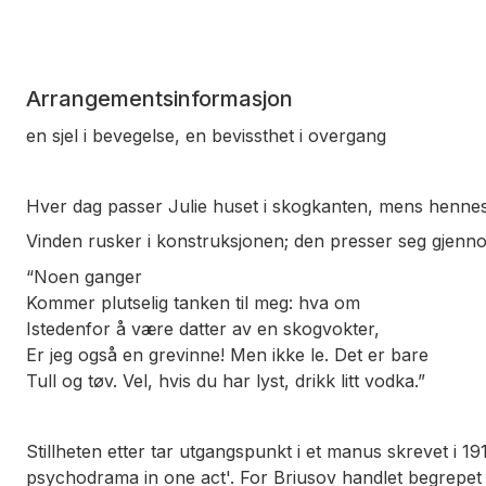
Arrangementsinformasjon
en sjel i bevegelse, en bevissthet i overgang
Hver dag passer Julie huset i skogkanten, mens hennes 
Vinden rusker i konstruksjonen; den presser seg gjenn
“Noen ganger
Kommer plutselig tanken til meg: hva om
Istedenfor å være datter av en skogvokter,
Er jeg også en grevinne! Men ikke le. Det er bare
Tull og tøv. Vel, hvis du har lyst, drikk litt vodka.”
Stillheten etter
tar utgangspunkt i et manus skrevet i 191
psychodrama in one act'. For Briusov handlet begrepet 