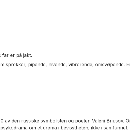
far er på jakt.
om sprekker, pipende, hivende, vibrerende, omsvøpende. En
0 av den russiske symbolisten og poeten Valerii Briusov. Or
psykodrama om et drama i bevisstheten, ikke i samfunnet. E