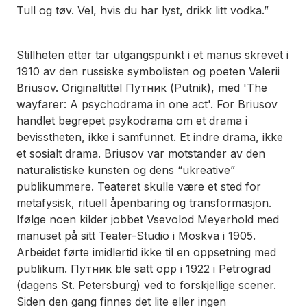
Tull og tøv. Vel, hvis du har lyst, drikk litt vodka.”
Stillheten etter
tar utgangspunkt i et manus skrevet i
1910 av den russiske symbolisten og poeten Valerii
Briusov. Originaltittel Путник (Putnik), med 'The
wayfarer: A psychodrama in one act'. For Briusov
handlet begrepet psykodrama om et drama i
bevisstheten, ikke i samfunnet. Et indre drama, ikke
et sosialt drama. Briusov var motstander av den
naturalistiske kunsten og dens “ukreative”
publikummere. Teateret skulle være et sted for
metafysisk, rituell åpenbaring og transformasjon.
Ifølge noen kilder jobbet Vsevolod Meyerhold med
manuset på sitt Teater-Studio i Moskva i 1905.
Arbeidet førte imidlertid ikke til en oppsetning med
publikum. Путник ble satt opp i 1922 i Petrograd
(dagens St. Petersburg) ved to forskjellige scener.
Siden den gang finnes det lite eller ingen